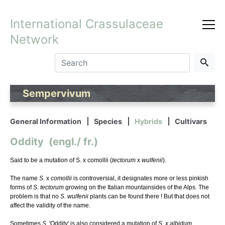
International Crassulaceae
Network
Sempervivum
General Information
Species
Hybrids
Cultivars
Oddity (engl./ fr.)
Said to be a mutation of S. x comollii (
tectorum
x
wulfenii
).
The name
S
. x
comollii
is controversial, it designates more or less pinkish
forms of
S. tectorum
growing on the Italian mountainsides of the Alps. The
problem is that no
S. wulfenii
plants can be found there ! But that does not
affect the validity of the name.
Sometimes
S
. 'Oddity' is also considered a mutation of
S. x albidum