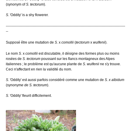
(synonym of
S. tectorum
).
S
. 'Oddity' is a shy flowerer.
------------------------------------------------------------------------------------------------------
--
Supposé être une mutation de
S
. x
comollii
(
tectorum
x
wulfenii
).
Le nom
S
. x
comollii
est discutable, il désigne des formes plus ou moins
rosées de
S. tectorum
poussant sur les flancs montagneux des Alpes
italiennes ; le problème est qu'aucune plante de
S. wulfenii
ne s'y trouve.
Ceci n'affectant en rien la validité du nom.
S
. 'Oddity' est aussi parfois considéré comme une mutation de
S. x albidum
(synonym
e de S. tectorum
).
S
. 'Oddity' fleurit difficilement
.