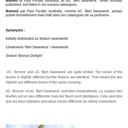
Named
by Paul Forster, Australia, as x
G
. ‘Bert Swanwick’, never formally
published, but listed in his nursery catalogues.
Nommé
par Paul Forster, Australie, comme x
G
. ‘Bert Swanwick’, jamais
publié formellement mais listé dans les catalogues de sa jardinerie.
Synonyms :
Initially distributed as
Sedum swanwickii
x
Sedeveria
‘Bert Swanwick’ / swanwickii
Sedum
‘Bronze Delight’
xG. ‘Bronze’ and xG. ‘Bert Swanwick’ are quite similar.
The colour of the
leaves is slightly different but the flowers are identical. That means the two
hybrids are different clones of the same crossing.
xG. ‘Bronze’ et xG. ‘Bert Swanwick’ sont bien ressemblants. La couleur des
feuilles est un peu différente mais les fleurs sont identiques. Cela veut dire
que les deux hybrides sont deux clones différents du même croisement.