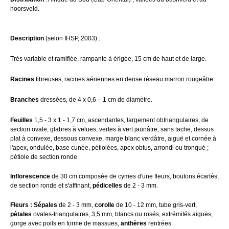
noorsveld.
Description
(selon IHSP, 2003) :
Très variable et ramifiée, rampante à érigée, 15 cm de haut et de large.
Racines
fibreuses, racines aériennes en dense réseau marron rougeâtre.
Branches
dressées, de 4 x 0,6 – 1 cm de diamètre.
Feuilles
1,5 - 3 x 1 - 1,7 cm, ascendantes, largement obtriangulaires, de
section ovale, glabres à velues, vertes à vert jaunâtre, sans tache, dessus
plat à convexe, dessous convexe, marge blanc verdâtre, aiguë et cornée à
l'apex, ondulée, base cunée, pétiolées, apex obtus, arrondi ou tronqué ;
pétiole de section ronde.
Inflorescence
de 30 cm composée de cymes d'une fleurs, boutons écartés,
de section ronde et s'affinant,
pédicelles
de 2 - 3 mm.
Fleurs : Sépales
de 2 - 3 mm,
corolle
de 10 - 12 mm, tube gris-vert,
pétales
ovales-triangulaires, 3,5 mm, blancs ou rosés, extrémités aiguës,
gorge avec poils en forme de massues,
anthères
rentrées.