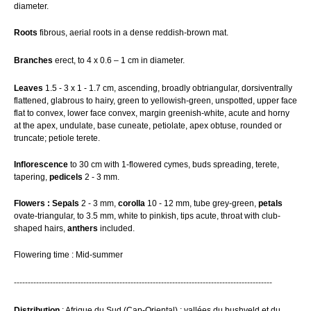
diameter.
Roots
fibrous, aerial roots in a dense reddish-brown mat.
Branches
erect, to 4 x 0.6 – 1 cm in diameter.
Leaves
1.5 - 3 x 1 - 1.7 cm, ascending, broadly obtriangular, dorsiventrally
flattened, glabrous to hairy, green to yellowish-green, unspotted, upper face
flat to convex, lower face convex, margin greenish-white, acute and horny
at the apex, undulate, base cuneate, petiolate, apex obtuse, rounded or
truncate; petiole terete.
Inflorescence
to 30 cm with 1-flowered cymes, buds spreading, terete,
tapering,
pedicels
2 - 3 mm.
Flowers :
Sepals
2 - 3 mm,
corolla
10 - 12 mm, tube grey-green,
petals
ovate-triangular, to 3.5 mm, white to pinkish, tips acute, throat with club-
shaped hairs,
anthers
included.
Flowering time : Mid-summer
---------------------------------------------------------------------------------------------
Distribution
: Afrique du Sud (Cap-Oriental) ; vallées du bushveld et du