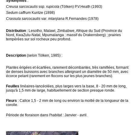
Synonymes
:
Creusa sarcocaulis
ssp
. rupicola
(Tölken) P.V.Heath (1993)
Sedum caffrum
Kuntze (1898)
Crassula sarcocaulis
var
. mlanjiana
R.Fernandes (1978)
Distribution
: Lesotho, Malawi, Zimbabwe, Afrique du Sud (Province du
Nord, KwaZulu-Natal, Mpumalanga : massif du Drakensberg) ; prairies
tempérées sur sol rocheux peu profond.
Description
(selon Tölken, 1985) :
Plantes érigées et écartées, rarement décombantes, très ramifiées, formant
de denses buissons avec branches atteignant un diamètre de 50 mm, avec
écorce pelant (rarement en flocons sur les plus jeunes branches).
Feuilles
linéaires-lancéolées, plus larges vers la base, 8 - 20 mm de long,
jusqu'à 1,5 mm de large, habituellement de section presque ronde.
Fleurs
: Calice 1,5 - 2 mm de long ou environ la moitié de la longueur de la
corolle.
Période de floraison dans l'habitat : Janvier - avril.