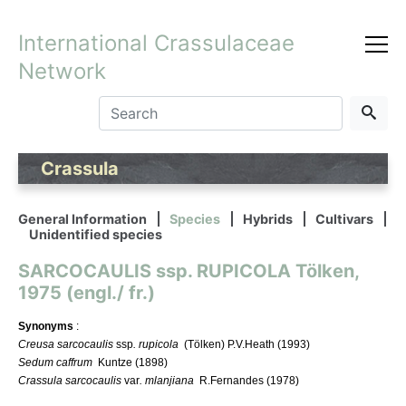
International Crassulaceae
Network
Crassula
General Information
Species
Hybrids
Cultivars
Unidentified species
SARCOCAULIS ssp. RUPICOLA Tölken,
1975 (engl./ fr.)
Synonyms
:
Creusa sarcocaulis
ssp
. rupicola
(Tölken) P.V.Heath (1993)
Sedum caffrum
Kuntze (1898)
Crassula sarcocaulis
var
. mlanjiana
R.Fernandes (1978)