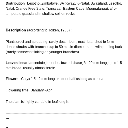
Distribution
: Lesotho, Zimbabwe, SA (KwaZulu-Natal, Swaziland, Lesotho,
Natal, Orange Free State, Transvaal, Eastern Cape, Mpumalanga); afro-
temperate grassland in shallow soil on rocks.
Description
(according to Tölken, 1985) :
Plants erect and spreading, rarely decumbent, much branched to form
dense shrubs with branches up to 50 mm in diameter and with peeling bark
(rarely somewhat flaking on younger branches).
Leaves
linear-lanceolate, broadest towards base, 8 - 20 mm long, up to 1.5
mm broad, usually almost terete.
Flowers
: Calyx 1.5 - 2 mm long or about half as long as corolla.
Flowering time : January - April
The plant is highly variable in leaf length.
------------------------------------------------------------------------------------------------------
---