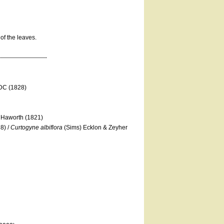
 of the leaves.
------------------------
DC (1828)
Haworth (1821)
8) /
Curtogyne albiflora
(Sims) Ecklon & Zeyher