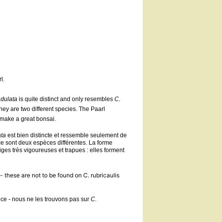
rl.
ndulata
is quite distinct and only resembles
C.
they are two different species.
The Paarl
y make a great bonsai.
ata
est bien distincte et ressemble seulement de
e ce sont deux espèces différentes. La forme
iges très vigoureuses et trapues : elles forment
 - these are not to be found on C. rubricaulis
èce - nous ne les trouvons pas sur
C.