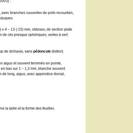
2003) :
s, avec branches couvertes de poils recourbés,
caduques.
) x 4 – 13 (-15) mm, obtuses, de section plate
n de cils presque sphériques, vertes à vert
up de dichasia, sans
pédoncule
distinct.
en aigus et souvent terminés en pointe,
 en bas sur 1 – 1,3 mm, blanche souvent
 de long, aigus, avec appendice dorsal,
 la taille et la forme des feuilles.