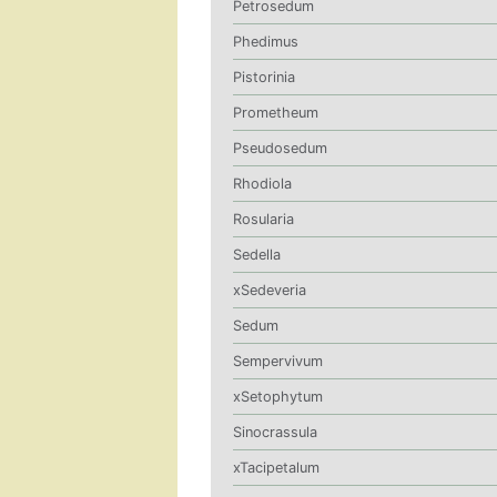
Petrosedum
Phedimus
Pistorinia
Prometheum
Pseudosedum
Rhodiola
Rosularia
Sedella
xSedeveria
Sedum
Sempervivum
xSetophytum
Sinocrassula
xTacipetalum