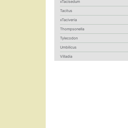
xTacisedum
Tacitus
xTaciveria
Thompsonella
Tylecodon
Umbilicus
Villadia