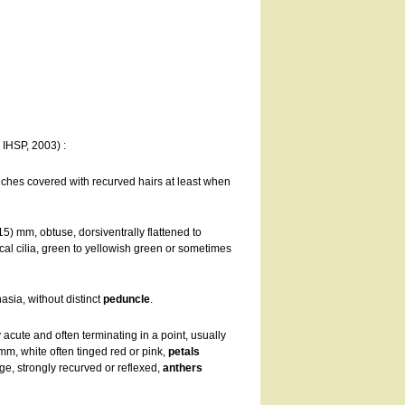
 IHSP, 2003) :
nches covered with recurved hairs at least when
-15) mm, obtuse, dorsiventrally flattened to
cal cilia, green to yellowish green or sometimes
asia, without distinct
peduncle
.
 acute and often terminating in a point, usually
 mm, white often tinged red or pink,
petals
e, strongly recurved or reflexed,
anthers