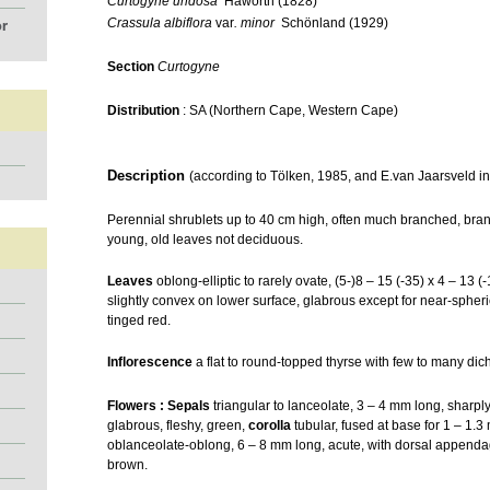
Curtogyne undosa
Haworth (1828)
Crassula albiflora
var
. minor
Schönland (1929)
or
Section
Curtogyne
Distribution
: SA (Northern Cape, Western Cape)
Description
(according to Tölken, 1985, and E.van Jaarsveld in
Perennial shrublets up to 40 cm high, often much branched, bra
young, old leaves not deciduous.
Leaves
oblong-elliptic to rarely ovate, (5-)8 – 15 (-35) x 4 – 13 (
slightly convex on lower surface, glabrous except for near-spheri
tinged red.
Inflorescence
a flat to round-topped thyrse with few to many dich
Flowers : Sepals
triangular to lanceolate, 3 – 4 mm long, sharply
glabrous, fleshy, green,
corolla
tubular, fused at base for 1 – 1.3
oblanceolate-oblong, 6 – 8 mm long, acute, with dorsal appendag
brown.