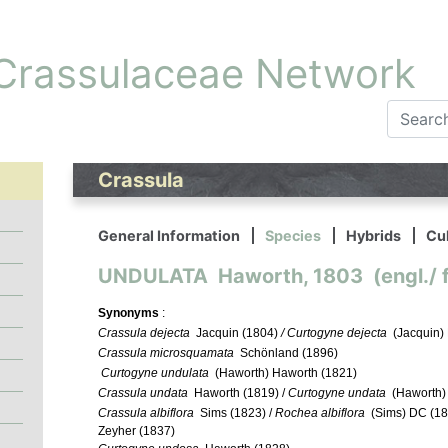
 Crassulaceae Network
Crassula
General Information
Species
Hybrids
Cul
UNDULATA Haworth, 1803 (engl./ f
Synonyms
:
Crassula dejecta
Jacquin (1804)
/ Curtogyne dejecta
(Jacquin)
Crassula microsquamata
Schönland (1896)
Curtogyne undulata
(Haworth) Haworth (1821)
Crassula undata
Haworth (1819) /
Curtogyne undata
(Haworth) 
Crassula albiflora
Sims (1823) /
Rochea albiflora
(Sims) DC (18
Zeyher (1837)