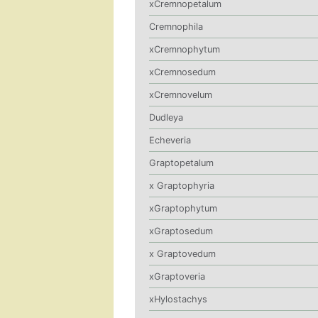
xCremnopetalum
Cremnophila
xCremnophytum
xCremnosedum
xCremnovelum
Dudleya
Echeveria
Graptopetalum
x Graptophyria
xGraptophytum
xGraptosedum
x Graptovedum
xGraptoveria
xHylostachys