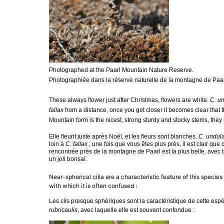
Photographed at the Paarl Mountain Nature Reserve.
Photographiée dans la réserve naturelle de la montagne de Paa
These always flower just after Christmas, flowers are white.
C. u
fallax
from a distance, once you get closer it becomes clear that 
Mountain form is the nicest, strong sturdy and stocky stems, the
Elle fleurit juste après Noël, et les fleurs sont blanches.
C. undul
loin à
C. fallax
; une fois que vous êtes plus près, il est clair qu
rencontrée près de la montagne de Paarl est la plus belle, avec t
un joli bonsaï.
Near-spherical cilia are a characteristic feature of this species
with which it is often confused :
Les cils presque sphériques sont la caractéristique de cette esp
rubricaulis
, avec laquelle elle est souvent confondue :