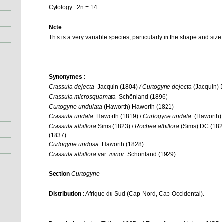
Cytology : 2n = 14
Note
:
This is a very variable species, particularly in the shape and size
---------------------------------------------------------------------------------------
Synonymes
:
Crassula dejecta
Jacquin (1804)
/ Curtogyne dejecta
(Jacquin) 
Crassula microsquamata
Schönland (1896)
Curtogyne undulata
(Haworth) Haworth (1821)
Crassula undata
Haworth (1819) /
Curtogyne undata
(Haworth) 
Crassula albiflora
Sims (1823) /
Rochea albiflora
(Sims) DC (182
(1837)
Curtogyne undosa
Haworth (1828)
Crassula albiflora
var
. minor
Schönland (1929)
Section
Curtogyne
Distribution
: Afrique du Sud (Cap-Nord, Cap-Occidental).