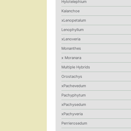
Hylotelephium
Kalanchoe
xLenopetalum
Lenophyllum
xLenoveria
Monanthes
x Moranara
Multiple Hybrids
Orostachys
xPachevedum
Pachyphytum
xPachysedum
xPachyveria
Perrierosedum