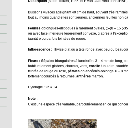
Description
(selon Tölken, 1985, et E.van Jaarsveld dans IHSP, 
Buissons vivaces atteignant 40 cm de haut, souvent très ramifié
tout au moins quand elles sont jeunes, anciennes feuilles non 
Feuilles
oblongues-elliptiques à rarement ovales, (5-)8 – 15 (-35
ou avec face inférieure légèrement convexe, glabres à l'exceptio
jaunâtre ou parfois teintées de rouge.
Inflorescence :
Thyrse plat ou à tête ronde avec peu ou beauco
Fleurs : Sépales
triangulaires à lancéolés, 3 – 4 mm de long, bi
habituellement glabres, charnus, verts,
corolle
tubulaire, soudée
teintée de rouge ou rose,
pétales
oblancéolés-oblongs, 6 – 8 mm
fortement courbés à retournés,
anthères
marron.
Cytologie : 2n = 14
Note
:
C'est une espèce très variable, particulièrement en ce qui concerne