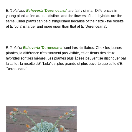
E. 'Lola' and
Echeveria '
Derenceana
'
are fairly similar. Differences in
young plants often are not distinct, and the flowers of both hybrids are the
same. Older plants can be distinguished because of their size - the rosette
of
E
. 'Lola' is larger and more open than that of
E
. 'Derenceana'.
E. 'Lola' et
Echeveria '
Derenceana
'
sont très similaires. Chez les jeunes
plantes, la différence n'est souvent pas visible, et les fleurs des deux
hybrides sont les mêmes. Les plantes plus âgées peuvent se distinguer par
la taille : la rosette d'
E
. 'Lola' est plus grande et plus ouverte que celle d'
E
.
'Derenceana'.