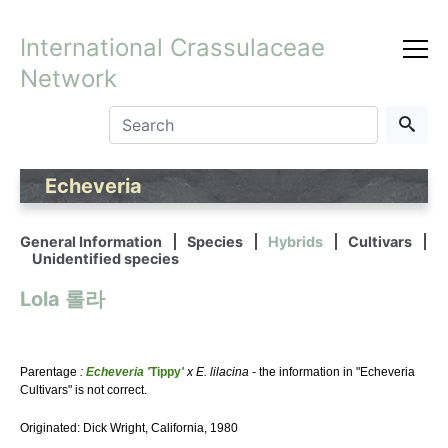
International Crassulaceae
Network
Echeveria
General Information
Species
Hybrids
Cultivars
Unidentified species
Lola 롤라
Parentage
:
Echeveria '
Tippy
'
x E. lilacina -
the information in "Echeveria
Cultivars" is not correct.
Originated: Dick Wright, California, 1980