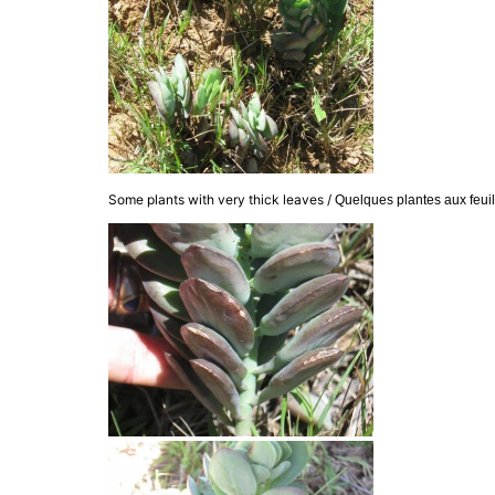
Some plants with very thick leaves /
Quelques plantes aux feuil