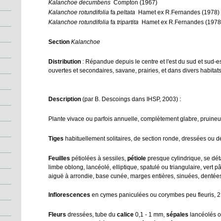
Kalanchoe decumbens
Compton (1967)
Kalanchoe rotundifolia
fa
peltata
Hamet ex
R.Fernandes (1978)
Kalanchoe rotundifolia
fa
tripartita
Hamet ex
R.Fernandes (1978
Section
Kalanchoe
Distribution
: Répandue depuis le centre et l'est du sud et sud-est
ouvertes et secondaires, savane, prairies, et dans divers habit
Description
(par B. Descoings dans IHSP, 2003) :
Plante vivace ou parfois annuelle, complètement glabre, pruineu
Tiges
habituellement solitaires, de section ronde, dressées ou 
Feuilles
pétiolées à sessiles,
pétiole
presque cylindrique, se dét
limbe oblong, lancéolé, elliptique, spatulé ou triangulaire, vert pâl
aiguë à arrondie, base cunée, marges entières, sinuées, dentée
Inflorescences
en cymes paniculées ou corymbes peu fleuris, 2
Fleurs
dressées, tube du
calice
0,1 - 1 mm,
sépales
lancéolés ou