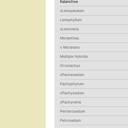
Kalanchoe
xLenopetalum
Lenophyllum
xLenoveria
Monanthes
x Moranara
Multiple Hybrids
Orostachys
xPachevedum
Pachyphytum
xPachysedum
xPachyveria
Perrierosedum
Petrosedum