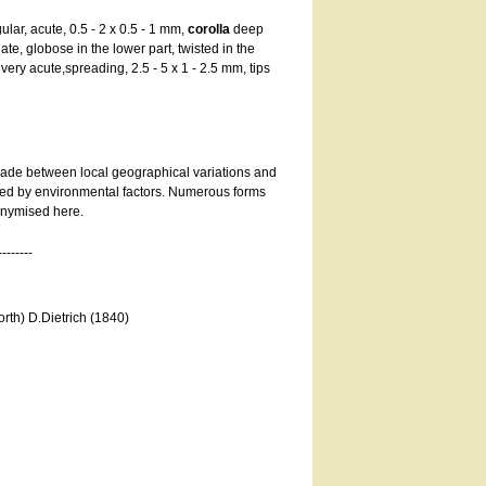
ular, acute, 0.5 - 2 x 0.5 - 1 mm,
corolla
deep
ate, globose in the lower part, twisted in the
, very acute,spreading, 2.5 - 5 x 1 - 2.5 mm, tips
made between local geographical variations and
ced by environmental factors. Numerous forms
nonymised here.
--------
rth) D.Dietrich (1840)