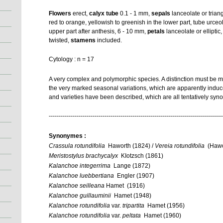
Flowers
erect,
calyx tube
0.1 - 1 mm,
sepals
lanceolate or triang
red to orange, yellowish to greenish in the lower part, tube urceol
upper part after anthesis, 6 - 10 mm,
petals
lanceolate or elliptic
twisted,
stamens
included.
Cytology : n = 17
A very complex and polymorphic species. A distinction must be 
the very marked seasonal variations, which are apparently indu
and varieties have been described, which are all tentatively sy
---------------------------------------------------------------------------------------
Synonymes :
Crassula rotundifolia
Haworth (1824) /
Vereia rotundifolia
(Hawo
Meristostylus brachycalyx
KIotzsch (1861)
Kalanchoe integerrima
Lange (1872)
Kalanchoe luebbertiana
Engler (1907)
Kalanchoe seilleana
Hamet (1916)
Kalanchoe guillauminii
Hamet (1948)
Kalanchoe rotundifolia
var.
tripartita
Hamet (1956)
Kalanchoe rotundifolia
var.
peltata
Hamet (1960)