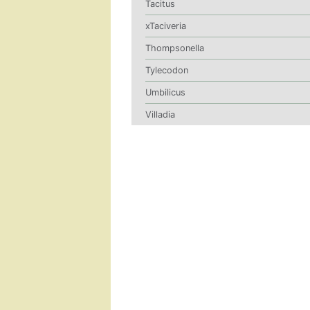
Tacitus
xTaciveria
Thompsonella
Tylecodon
Umbilicus
Villadia