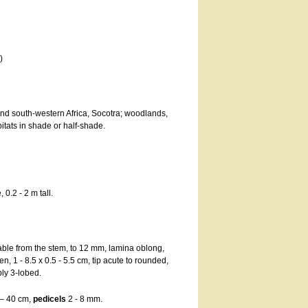
)
and south-western Africa, Socotra; woodlands,
itats in shade or half-shade.
0.2 - 2 m tall.
able from the stem, to 12 mm, lamina oblong,
en, 1 - 8.5 x 0.5 - 5.5 cm, tip acute to rounded,
ply 3-lobed.
 – 40 cm,
pedicels
2 - 8 mm.