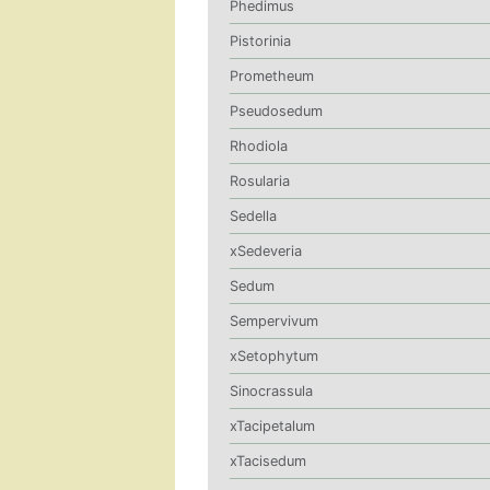
Phedimus
Pistorinia
Prometheum
Pseudosedum
Rhodiola
Rosularia
Sedella
xSedeveria
Sedum
Sempervivum
xSetophytum
Sinocrassula
xTacipetalum
xTacisedum