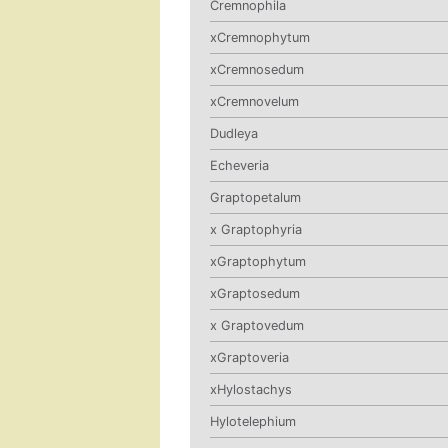
Cremnophila
xCremnophytum
xCremnosedum
xCremnovelum
Dudleya
Echeveria
Graptopetalum
x Graptophyria
xGraptophytum
xGraptosedum
x Graptovedum
xGraptoveria
xHylostachys
Hylotelephium