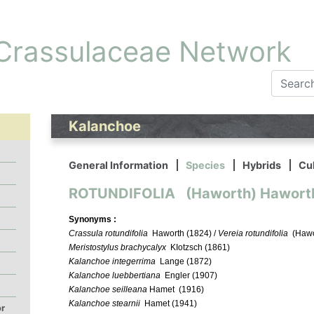
 Crassulaceae Network
Kalanchoe
General Information
Species
Hybrids
Cul
ROTUNDIFOLIA (Haworth) Haworth, 
Synonyms :
Crassula rotundifolia
Haworth (1824) /
Vereia rotundifolia
(Hawo
Meristostylus brachycalyx
KIotzsch (1861)
Kalanchoe integerrima
Lange (1872)
Kalanchoe luebbertiana
Engler (1907)
Kalanchoe seilleana
Hamet (1916)
Kalanchoe stearnii
Hamet (1941)
or