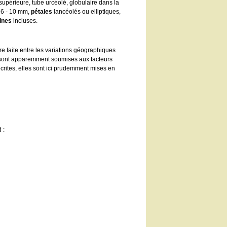
supérieure, tube urcéolé, globulaire dans la
, 6 - 10 mm,
pétales
lancéolés ou elliptiques,
ines
incluses.
e faite entre les variations géographiques
es sont apparemment soumises aux facteurs
rites, elles sont ici prudemment mises en
 :