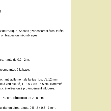
)
 de l'Afrique, Socotra ; zones forestières, forêts
ats ombragés ou mi-ombragés.
se, haute de 0,2 - 2 m.
décombantes à la base.
achant facilement de la tige, jusqu'à 12 mm,
e à vert bleuté, 1 - 8,5 x 0,5 - 5,5 cm, extrémité
s, crénelées ou ± profondément trilobées.
 – 40 cm,
pédicelles
de 2 - 8 mm.
 triangulaires, aigus, 0,5 - 2 x 0,5 - 1 mm,