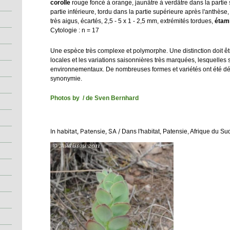
corolle
rouge foncé à orange, jaunâtre à verdâtre dans la partie 
partie inférieure, tordu dans la partie supérieure après l'anthèse
très aigus, écartés, 2,5 - 5 x 1 - 2,5 mm, extrémités tordues,
étam
Cytologie : n = 17
Une espèce très complexe et polymorphe. Une distinction doit êtr
locales et les variations saisonnières très marquées, lesquell
environnementaux. De nombreuses formes et variétés ont été déc
synonymie.
Photos by / de Sven Bernhard
In habitat, Patensie, SA /
Dans l'habitat, Patensie, Afrique du Sud