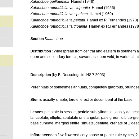
Kalanchoe guillauminii
Hamet (1948)
Kalanchoe rotundifolia
var.
tripartita
Hamet (1956)
Kalanchoe rotundifolia
var.
peltata
Hamet (1960)
Kalanchoe rotundifolia
fa
peltata
Hamet ex
R.Fernandes (1978)
Kalanchoe rotundifolia
fa
tripartita
Hamet ex
R.Fernandes (1978
Section
Kalanchoe
Distribution
: Widespread from central and eastern to southern 
open and secondary forests, savannas, open veld, in various hab
Description
(by B. Descoings in IHSP, 2003) :
PerenniaIs or sometimes annuals, completely glabrous, pruinose, 
Stems
usually simple, terete, erect or decumbent at the base.
Leaves
petiolate to sessile,
petiole
subcylindrical, easily detach
lanceolate, elliptic, spatulate or triangular, pale green to blue-gre
base cuneate, margins entire, sinuate, dentate, crenate or ± dee
Inflorescences
few-flowered corymbose or paniculate cymes, 2