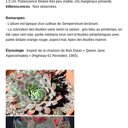
1,5 cm. Pubescence foliaire très peu visible, cils marginaux présents.
Inflorescences
: Non observées.
Remarques
:
- L'allure est typique d'un cultivar de Sempervivum tectorum.
-
La coloration des feuilles varie selon la saison , gris bleu au printemps, en
été cœur vert clair, partie médiane brun vert et feuilles périphériques avec
partie distale orange rouge, aspect mat. Apex des feuilles marron.
Étymologie
:
Inspiré de la chanson de Bob Dylan « Queen Jane
Approximately »
(
Highway 61 Revisited
, 1965).