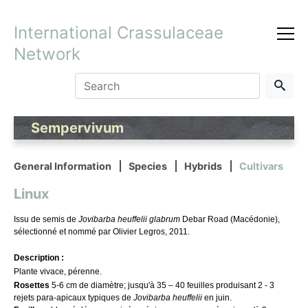
International Crassulaceae
Network
Sempervivum
General Information
Species
Hybrids
Cultivars
Linux
Issu de
s
emis de
Jovibarba heuffelii
glabrum
Debar Road (Macédonie)
,
sélectionné et nommé par Olivier Legros, 2011.
Description :
Plante vivace, pérenne.
Rosettes
5-6
cm de diamètre; jusqu'à 35 – 40 feuilles produisant
2 - 3
rejets para-apicaux typiques de
Jovibarba heuffelii
en juin.