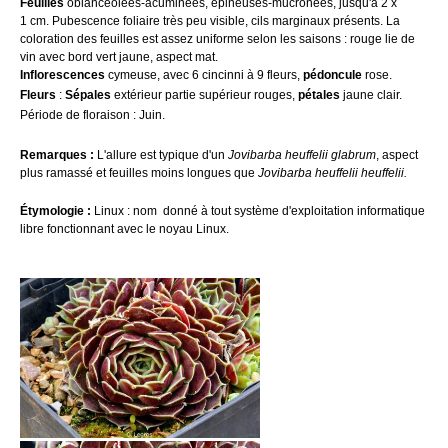
Feuilles
oblancéolées-acuminées, épineuses-mucronées, jusqu'à 2 x
1 cm. Pubescence foliaire très peu visible, cils marginaux présents. La
coloration des feuilles est assez uniforme selon les saisons : rouge lie de
vin avec bord vert jaune, aspect mat.
Inflorescences
cymeuse, avec 6 cincinni à 9 fleurs,
pédoncule
rose.
Fleurs
:
Sépales
extérieur partie supérieur rouges,
pétales
jaune clair.
Période de floraison : Juin.
Remarques :
L'allure est typique d'un
Jovibarba heuffelii glabrum
, aspect
plus ramassé et feuilles moins longues que
Jovibarba heuffelii heuffelii.
Étymologie :
Linux : nom donné à tout système d'exploitation informatique
libre fonctionnant avec le noyau Linux.